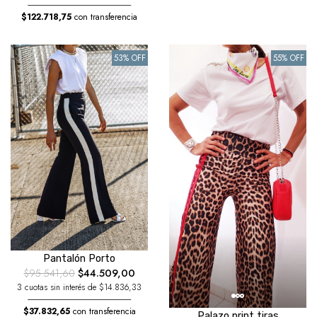
$122.718,75
con transferencia
53% OFF
55% OFF
Pantalón Porto
$95.541,60
$44.509,00
3 cuotas sin interés de $14.836,33
$37.832,65
con transferencia
Palazo print tiras